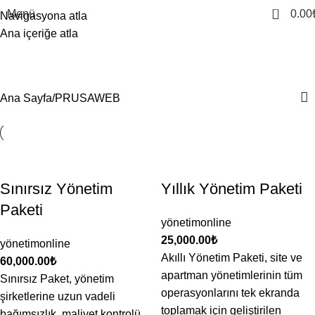
0
Menü
0.00
Navigasyona atla
Ana içeriğe atla
PRUSAWEB
Kategoriler
Ana Sayfa
PRUSAWEB
Sınırsız Yönetim
Yıllık Yönetim Paketi
Paketi
yönetimonline
25,000.00
₺
yönetimonline
Akıllı Yönetim Paketi, site ve
60,000.00
₺
apartman yönetimlerinin tüm
Sınırsız Paket, yönetim
operasyonlarını tek ekranda
şirketlerine uzun vadeli
toplamak için geliştirilen
bağımsızlık, maliyet kontrolü