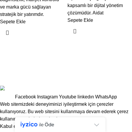
kapsamlı bir dijital yönetim
ve marka gücü sağlayan
çözümüdür. Aidat
stratejik bir yatırımdır.
Sepete Ekle
Sepete Ekle
BIZ KIMIZ?
GIZLILIK SÖZLEŞMESI
KVKK-AYDINLATMA METNI
MESAFELI SATIŞ SÖZLEŞMESI
İLETIŞIM
© 2025 Yönetimonline – Tüm Hakları Saklıdır. |
PRUSAWEB
Facebook
Instagram
Youtube
linkedın
WhatsApp
Web sitemizdeki deneyiminizi iyileştirmek için çerezler
kullanıyoruz. Bu web sitesini kullanmaya devam ederek çerez
kullanımımızı kabul etmiş olursunuz.
Kabul etmek